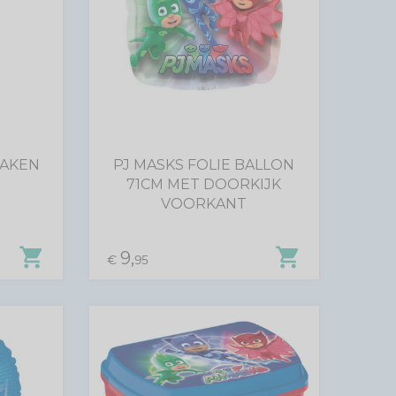
LAKEN
PJ MASKS FOLIE BALLON
71CM MET DOORKIJK
VOORKANT
shopping_cart
shopping_cart
9,
€
95