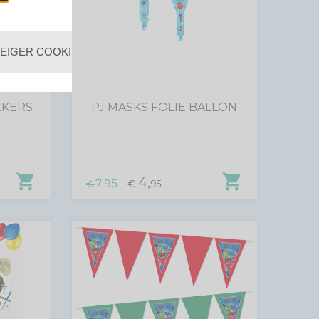
EIGER COOKIES
EKERS
PJ MASKS FOLIE BALLON
shopping_cart
shopping_cart
4,
7,95
€
95
€