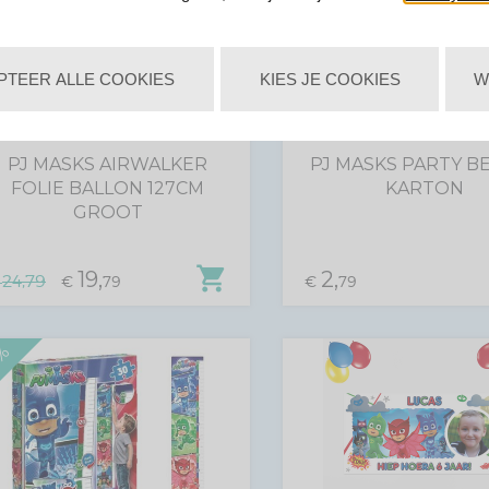
PTEER ALLE COOKIES
KIES JE COOKIES
W
PJ MASKS AIRWALKER
PJ MASKS PARTY B
FOLIE BALLON 127CM
KARTON
GROOT
shopping_cart
19,
2,
24,79
€
79
€
79
€
%