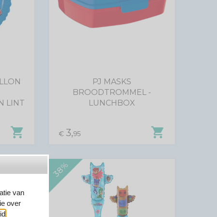
ALLON
PJ MASKS
BROODTROMMEL -
 LINT
LUNCHBOX
shopping_cart
shopping_cart
3,
€
95
38%
atie van
ie over
id
.