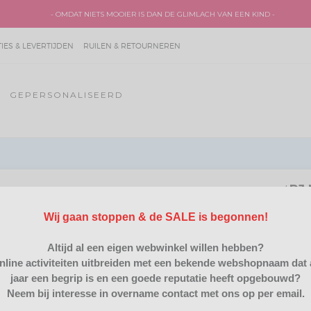
- OMDAT NIETS MOOIER IS DAN DE GLIMLACH VAN EEN KIND -
ES & LEVERTIJDEN
RUILEN & RETOURNEREN
GEPERSONALISEERD
PJ
BEKENDE FIGUREN
/
Wij gaan stoppen & de SALE is begonnen!
Altijd al een eigen webwinkel willen hebben?
nline activiteiten uitbreiden met een bekende webshopnaam dat 
jaar een begrip is en een goede reputatie heeft opgebouwd?
Neem bij interesse in overname contact met ons op per email.