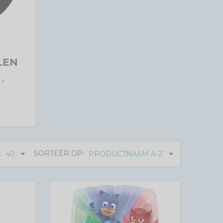
LEN
eyboard_arrow_right
:
SORTEER OP:
40
PRODUCTNAAM A-Z