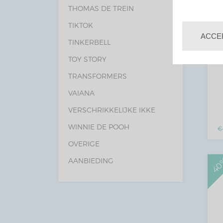
THOMAS DE TREIN
TIKTOK
ACCE
TINKERBELL
TOY STORY
TRANSFORMERS
VAIANA
VERSCHRIKKELIJKE IKKE
WINNIE DE POOH
OVERIGE
40
AANBIEDING