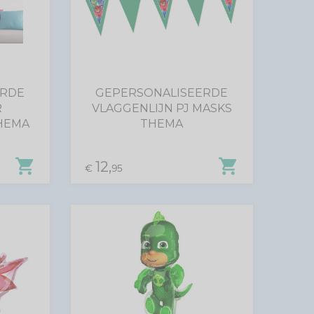
ERDE
GEPERSONALISEERDE
R
VLAGGENLIJN PJ MASKS
HEMA
THEMA
shopping_cart
shopping_cart
12,
€
95