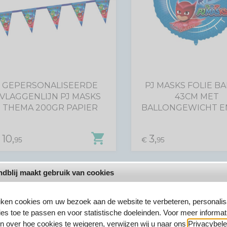
GEPERSONALISEERDE
PJ MASKS FOLIE B
VLAGGENLIJN PJ MASKS
43CM MET
THEMA 200GR PAPIER
BALLONGEWICHT EN
shopping_cart
10,
3,
€
95
€
95
%
dblij maakt gebruik van cookies
iken cookies om uw bezoek aan de website te verbeteren, personalis
ies toe te passen en voor statistische doeleinden. Voor meer informat
n over hoe cookies te weigeren, verwijzen wij u naar ons
Privacybele