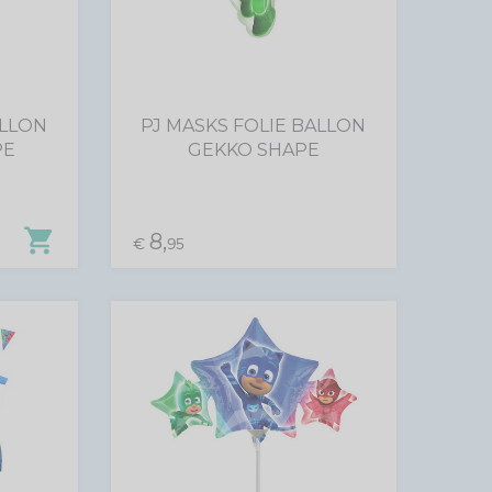
ALLON
PJ MASKS FOLIE BALLON
PE
GEKKO SHAPE
shopping_cart
8,
€
95