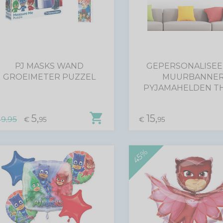
PJ MASKS WAND
GEPERSONALISE
GROEIMETER PUZZEL
MUURBANNE
PYJAMAHELDEN T
shopping_cart
5,
15,
9,95
€
95
€
95
€
45%