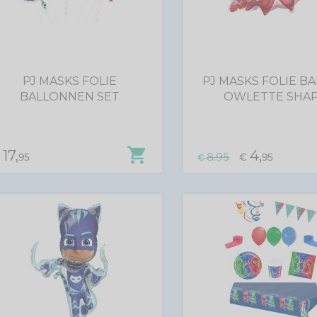
PJ MASKS FOLIE
PJ MASKS FOLIE B
BALLONNEN SET
OWLETTE SHA
shopping_cart
17,
4,
8,95
€
95
€
95
€