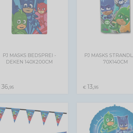
PJ MASKS BEDSPREI -
PJ MASKS STRAND
DEKEN 140X200CM
70X140CM
36,
13,
€
95
€
95