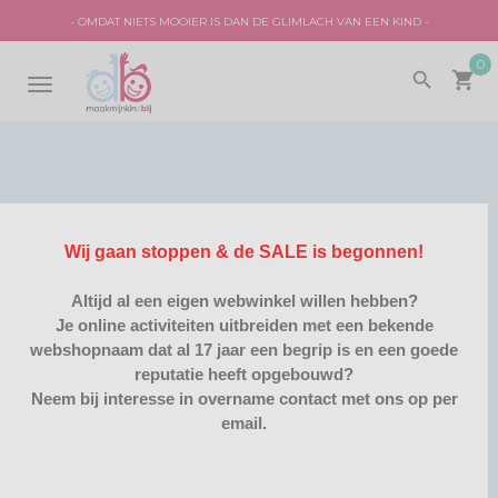
- OMDAT NIETS MOOIER IS DAN DE GLIMLACH VAN EEN KIND -
0
search
local_grocery_store
TOGGLE
NAVIGATION
Wij gaan stoppen & de SALE is begonnen!
NINJAGO
GEPERSONALISEERD
/
Altijd al een eigen webwinkel willen hebben?
SORTEER OP:
PRODUCTNAAM A-Z
Je online activiteiten uitbreiden met een bekende
webshopnaam dat al 17 jaar een begrip is en een goede
reputatie heeft opgebouwd?
ITEMS:
20
Neem bij interesse in overname contact met ons op per
email.