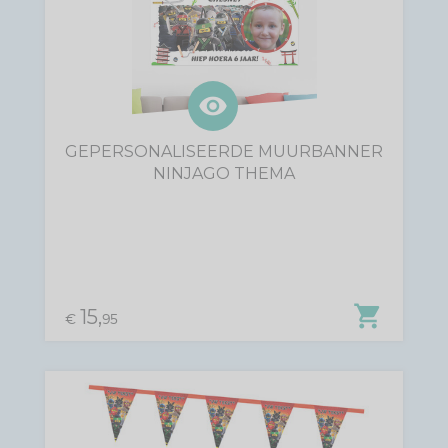
visibility
GEPERSONALISEERDE MUURBANNER
NINJAGO THEMA
shopping_cart
15,
€
95