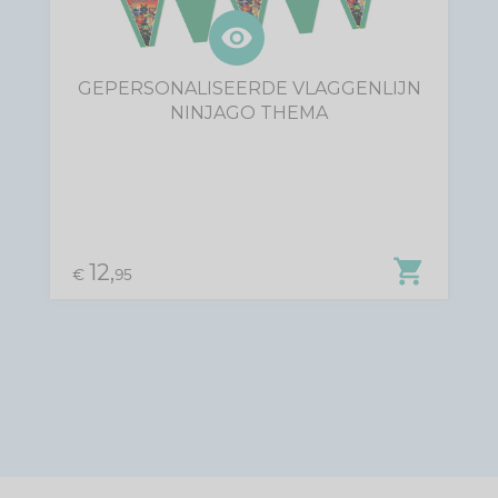
visibility
GEPERSONALISEERDE VLAGGENLIJN
NINJAGO THEMA
shopping_cart
12,
€
95