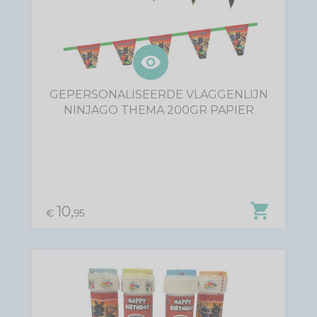
visibility
GEPERSONALISEERDE VLAGGENLIJN
NINJAGO THEMA 200GR PAPIER
shopping_cart
10,
€
95