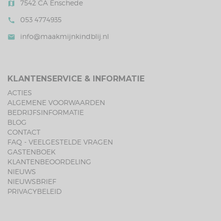
7542 CA Enschede
map
053 4774935
call
info@maakmijnkindblij.nl
mail
KLANTENSERVICE & INFORMATIE
ACTIES
ALGEMENE VOORWAARDEN
BEDRIJFSINFORMATIE
BLOG
CONTACT
FAQ - VEELGESTELDE VRAGEN
GASTENBOEK
KLANTENBEOORDELING
NIEUWS
NIEUWSBRIEF
PRIVACYBELEID