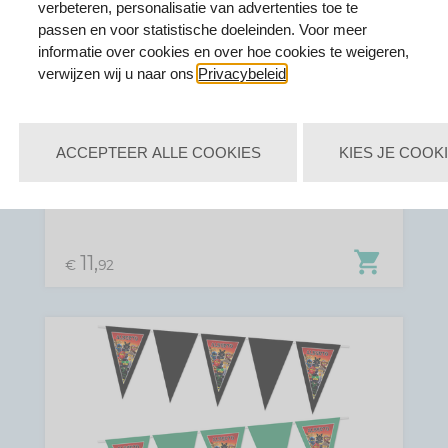
verbeteren, personalisatie van advertenties toe te
passen en voor statistische doeleinden. Voor meer
visibility
informatie over cookies en over hoe cookies te weigeren,
verwijzen wij u naar ons
Privacybeleid
.
GEPERSONALISEERDE TRAKTATIE
DOOSJES NINJAGO THEMA 8 STUKS
ACCEPTEER ALLE COOKIES
KIES JE COOK
shopping_cart
11,
€
92