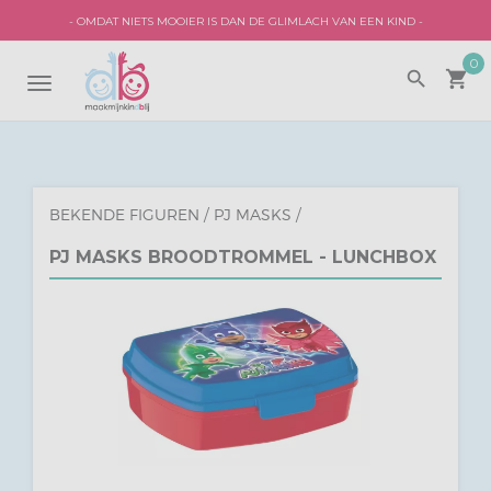
- OMDAT NIETS MOOIER IS DAN DE GLIMLACH VAN EEN KIND -
0
search
local_grocery_store
TOGGLE
NAVIGATION
BEKENDE FIGUREN
/
PJ MASKS
/
PJ MASKS BROODTROMMEL - LUNCHBOX