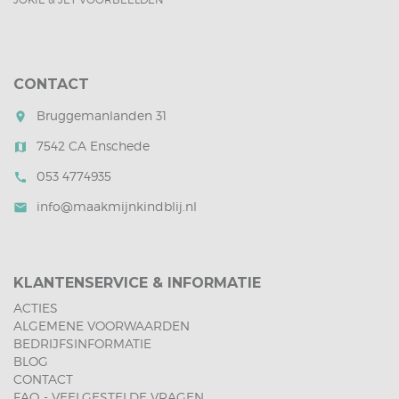
CONTACT
Bruggemanlanden 31
room
7542 CA Enschede
map
053 4774935
call
info@maakmijnkindblij.nl
mail
KLANTENSERVICE & INFORMATIE
ACTIES
ALGEMENE VOORWAARDEN
BEDRIJFSINFORMATIE
BLOG
CONTACT
FAQ - VEELGESTELDE VRAGEN