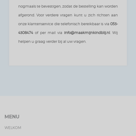
nogmaals te bevestigen, zodat de bestelling kan worden
afgerond. Voor verdere vragen kunt u zich richten aan
onze klantenservice die telefonisch bereikbaar is via
053-
4308474
of per mail via
info@maakmijnkindblij.nl
. Wij
helpen u graag verder bij al uw vragen.
MENU
WELKOM