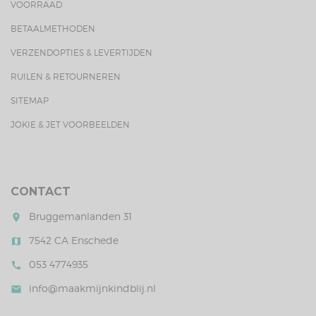
VOORRAAD
BETAALMETHODEN
VERZENDOPTIES & LEVERTIJDEN
RUILEN & RETOURNEREN
SITEMAP
JOKIE & JET VOORBEELDEN
CONTACT
Bruggemanlanden 31
room
7542 CA Enschede
map
053 4774935
call
info@maakmijnkindblij.nl
mail