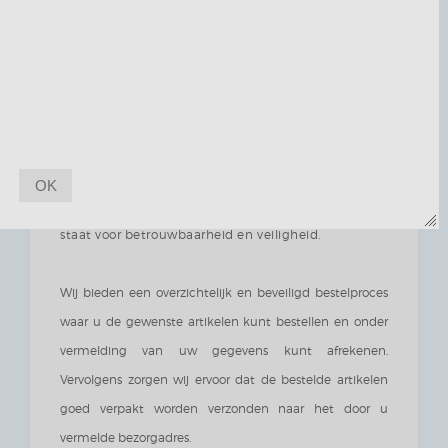
website bieden wij uitsluitend licentie artikelen aan van
figuren afkomstig uit verschillende kinderseries en films.
Wij staan geregistreerd in het handelsregister van de
Kamer van Koophandel onder de bedrijfsnaam WICA
vof. en het bijbehorende KvK-nummer
08205037. Sinds
2012 zijn wij een gecertificeerd lid van het Webshop
OK
Keurmerk om aan te tonen dat onze webwinkel
staat voor betrouwbaarheid en veiligheid.
Wij bieden een overzichtelijk en beveiligd bestelproces
waar u de gewenste artikelen kunt bestellen en onder
vermelding van uw gegevens kunt afrekenen.
Vervolgens zorgen wij ervoor dat de bestelde artikelen
goed verpakt worden verzonden naar het door u
vermelde bezorgadres.