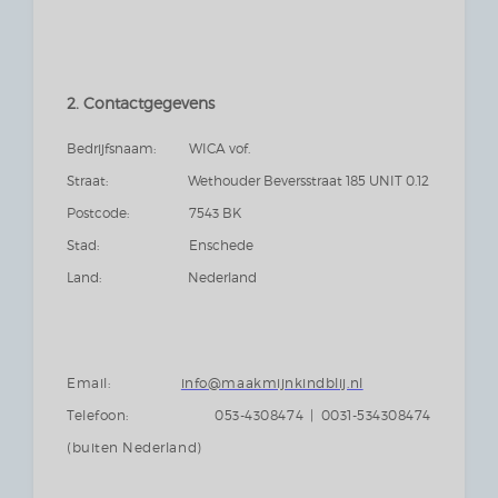
2. Contactgegevens
Bedrijfsnaam: WICA vof.
Straat: Wethouder Beversstraat 185 UNIT 0.12
Postcode: 7543 BK
Stad: Enschede
Land: Nederland
Email:
info@maakmijnkindblij.nl
Telefoon: 053-4308474 | 0031-534308474
(buiten Nederland)