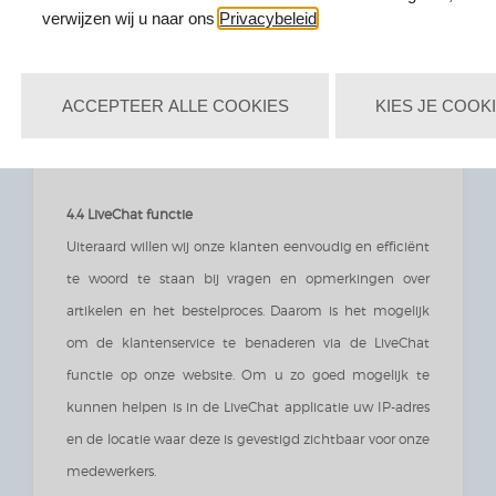
verwijzen wij u naar ons
Privacybeleid
.
Google Inc. is verplicht om zorgvuldig met uw gegevens
om te gaan en heeft een eigen privacybeleid dat u kunt
ACCEPTEER ALLE COOKIES
KIES JE COOK
vinden op de website van Google.
4.4 LiveChat functie
Uiteraard willen wij onze klanten eenvoudig en efficiënt
te woord te staan bij vragen en opmerkingen over
artikelen en het bestelproces. Daarom is het mogelijk
om de klantenservice te benaderen via de LiveChat
functie op onze website. Om u zo goed mogelijk te
kunnen helpen is in de LiveChat applicatie uw IP-adres
en de locatie waar deze is gevestigd zichtbaar voor onze
medewerkers.