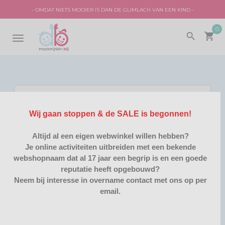
- OMDAT NIETS MOOIER IS DAN DE GLIMLACH VAN EEN KIND -
0
search
local_grocery_store
TOGGLE
NAVIGATION
Wij gaan stoppen & de SALE is begonnen!
PRIVACY STATEMENT
Altijd al een eigen webwinkel willen hebben?
Je online activiteiten uitbreiden met een bekende
webshopnaam dat al 17 jaar een begrip is en een goede
1. Identiteit
reputatie heeft opgebouwd?
Neem bij interesse in overname contact met ons op per
Maakmijnkindblij is een webwinkel die zich heeft
email.
gespecialiseerd in de verkoop van merchandise
kinderartikelen voor diverse gelegenheden. Op onze