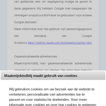
van geldende wet- en regelgeving inzage te geven in
deze gegevens. Wij hebben Google niet toegestaan de
verkregen analytics-informatie te gebruiken voor andere
Google diensten.
Meer informatie over het gebruik van persoonsgegevens
ten behoeve van Google
Analytics:
https://policies.google.com/technologies/partner-sites
Gepersonaliseerde advertenties
Maakmijnkindblij kan gepersonaliseerde advertenties
plaatsen op websites van derden. We gebruiken hiervoor
Maakmijnkindblij maakt gebruik van cookies
Google Ads. Dit is gebaseerd op uw eerdere bezoeken
aan onze websites.
Wij gebruiken cookies om uw bezoek aan de website te
Meer informatie over het gebruik van persoonlijke
verbeteren, personalisatie van advertenties toe te
gegevens voor Google
passen en voor statistische doeleinden. Voor meer
Ads:
informatie over cookies en over hoe cookies te weigeren,
https://policies.google.com/technologies/partner-sites