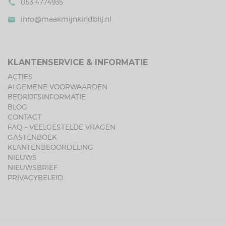
053 4774935
call
info@maakmijnkindblij.nl
mail
KLANTENSERVICE & INFORMATIE
ACTIES
ALGEMENE VOORWAARDEN
BEDRIJFSINFORMATIE
BLOG
CONTACT
FAQ - VEELGESTELDE VRAGEN
GASTENBOEK
KLANTENBEOORDELING
NIEUWS
NIEUWSBRIEF
PRIVACYBELEID