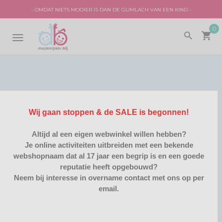
- OMDAT NIETS MOOIER IS DAN DE GLIMLACH VAN EEN KIND -
0
search
local_grocery_store
TOGGLE
NAVIGATION
Wij gaan stoppen & de SALE is begonnen!
AVENGERS
GEPERSONALISEERD
/
Altijd al een eigen webwinkel willen hebben?
SORTEER OP:
PRODUCTNAAM A-Z
Je online activiteiten uitbreiden met een bekende
webshopnaam dat al 17 jaar een begrip is en een goede
reputatie heeft opgebouwd?
ITEMS:
20
Neem bij interesse in overname contact met ons op per
email.