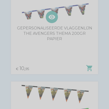
visibility
GEPERSONALISEERDE VLAGGENLIJN
THE AVENGERS THEMA 200GR
PAPIER
shopping_cart
10,
€
95