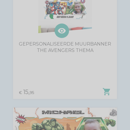
visibility
GEPERSONALISEERDE MUURBANNER
THE AVENGERS THEMA
shopping_cart
15,
€
95