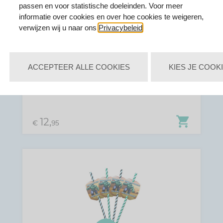
passen en voor statistische doeleinden. Voor meer
visibility
informatie over cookies en over hoe cookies te weigeren,
verwijzen wij u naar ons
Privacybeleid
.
GEPERSONALISEERDE VLAGGENLIJN
THE AVENGERS HULK THEMA
ACCEPTEER ALLE COOKIES
KIES JE COOK
shopping_cart
12,
€
95