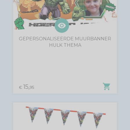
visibility
GEPERSONALISEERDE MUURBANNER
HULK THEMA
shopping_cart
15,
€
95