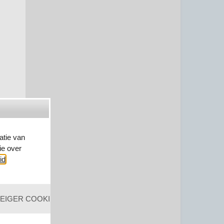
atie van
ie over
id
.
EIGER COOKIES