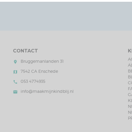
CONTACT
K
A
Bruggemanlanden 31
room
A
B
7542 CA Enschede
map
B
053 4774935
call
C
F
info@maakmijnkindblij.nl
mail
G
K
N
N
P