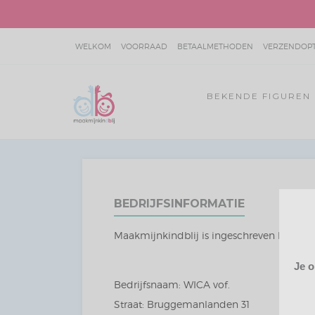
WELKOM
VOORRAAD
BETAALMETHODEN
VERZENDOPTI
SITEMAP
JOKIE & JET VOORBEELDEN
BEKENDE FIGUREN
BEDRIJFSINFORMATIE
Maakmijnkindblij is ingeschreven bij k
Je o
Bedrijfsnaam: WICA vof.
Straat: Bruggemanlanden 31