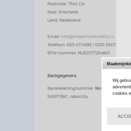
Postcode: 7542 CA
Stad: Enschede
Land: Nederland
Email:
info@maakmijnkindblij.nl
Telefoon: 053-4774935 | 0031-534774935 (
BTW nummer: NL821177254B01
Maakmijnkin
O
Bankgegevens
Wij gebru
advertent
Bankrekeningnummer:
NL46 RABO 0154 0
cookies e
SWIFT/BIC: rabonl2u
ACCE