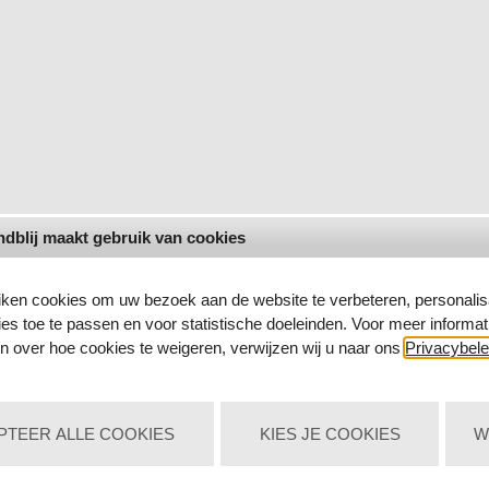
buiten Nederland)
dblij maakt gebruik van cookies
K
iken cookies om uw bezoek aan de website te verbeteren, personalis
ies toe te passen en voor statistische doeleinden. Voor meer informat
645 21
t.n.v. Wica V.O.F. te Enschede.
n over hoe cookies te weigeren, verwijzen wij u naar ons
Privacybele
PTEER ALLE COOKIES
KIES JE COOKIES
W