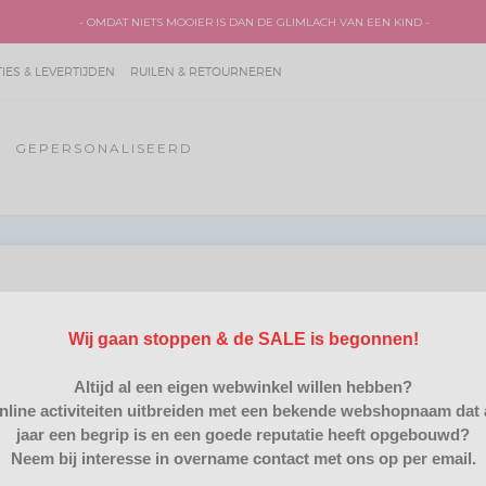
- OMDAT NIETS MOOIER IS DAN DE GLIMLACH VAN EEN KIND -
ES & LEVERTIJDEN
RUILEN & RETOURNEREN
GEPERSONALISEERD
Wij gaan stoppen & de SALE is begonnen!
amer van koophandel Oost Nederland met bedrijfsnaam WICA.vof
Altijd al een eigen webwinkel willen hebben?
nline activiteiten uitbreiden met een bekende webshopnaam dat 
jaar een begrip is en een goede reputatie heeft opgebouwd?
Neem bij interesse in overname contact met ons op per email.