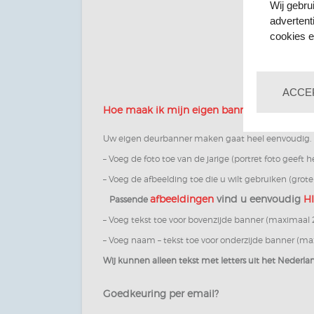
Wij gebru
advertent
cookies e
Niet
ACCE
Hoe maak ik mijn eigen banner?
Uw eigen deurbanner maken gaat heel eenvoudig.
– Voeg de foto toe van de jarige (portret foto geeft h
– Voeg de afbeelding toe die u wilt gebruiken (grot
afbeeldingen
vind u eenvoudig
H
Passende
– Voeg tekst toe voor bovenzijde banner (maximaal 2
– Voeg naam – tekst toe voor onderzijde banner (max
Wij kunnen alleen tekst met letters uit het Nederla
Goedkeuring per email?