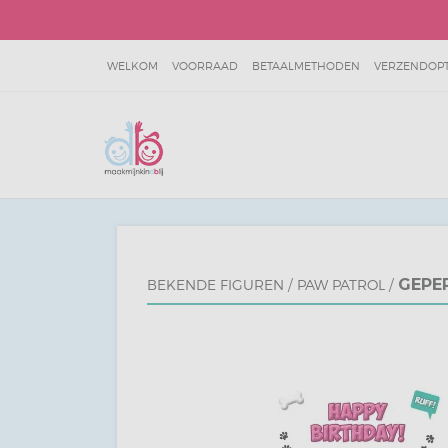
WELKOM
VOORRAAD
BETAALMETHODEN
VERZENDOPTI
SITEMAP
JOKIE & JET VOORBEELDEN
GEPE
BEKENDE FIGUREN
/
PAW PATROL
/