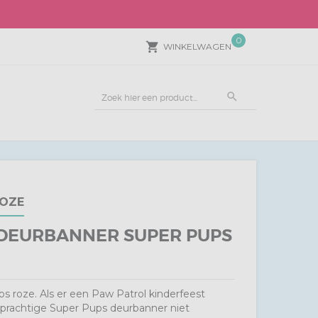
0
local_grocery_store
WINKELWAGEN
search
ROZE
DEURBANNER SUPER PUPS
 roze. Als er een Paw Patrol kinderfeest
 prachtige Super Pups deurbanner niet