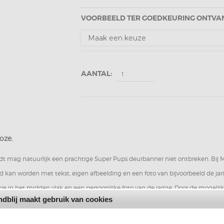
VOORBEELD TER GOEDKEURING ONTVANG
AANTAL:
oze.
rdt mag natuurlijk een prachtige Super Pups deurbanner niet ontbreken. Bij 
d kan worden met tekst, eigen afbeelding en een foto van bijvoorbeeld de jar
e in het midden vlak en een persoonlijke foto van de jarige. Door de mogeli
dblij maakt gebruik van cookies
die perfect aansluit bij de originele Paw Patrol feestartikelen uit ons assort
an
60 centimeter
, is
120 centimeter
hoog en wordt full colour afgedrukt op pos