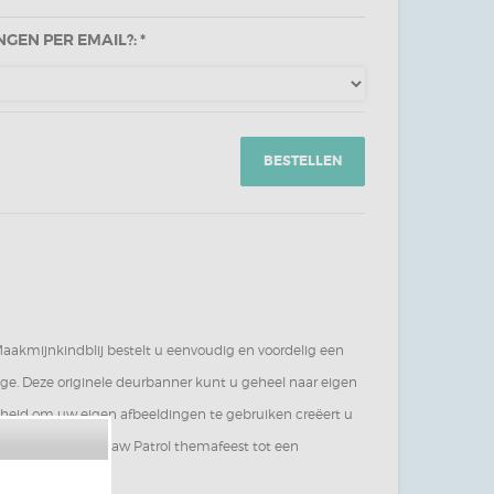
EN PER EMAIL?: *
BESTELLEN
Maakmijnkindblij bestelt u eenvoudig en voordelig een
ige. Deze originele deurbanner kunt u geheel naar eigen
jkheid om uw eigen afbeeldingen te gebruiken creëert u
iment en maakt het Paw Patrol themafeest tot een
terpapier.