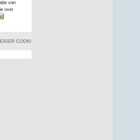
atie van
ie over
id
.
nde groep,
t.
EIGER COOKIES