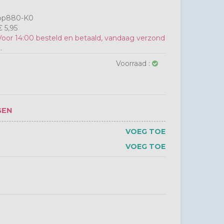
p880-K0
 5,95
Voor 14:00 besteld en betaald, vandaag verzond
.
Voorraad :
GEN
VOEG TOE
VOEG TOE