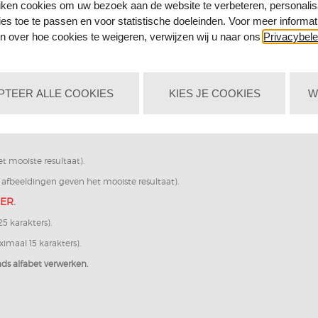
iken cookies om uw bezoek aan de website te verbeteren, personalis
ies toe te passen en voor statistische doeleinden. Voor meer informat
n over hoe cookies te weigeren, verwijzen wij u naar ons
Privacybele
 alleen voor de verjaardag maar ook leuk als uw kind over gaat naar de volge
zwemdiploma heeft gehaald of gewoon even een opkikkertje nodig heef
PTEER ALLE COOKIES
KIES JE COOKIES
W
et mooiste resultaat).
e afbeeldingen geven het mooiste resultaat).
IER
.
5 karakters).
imaal 15 karakters).
nds alfabet verwerken.