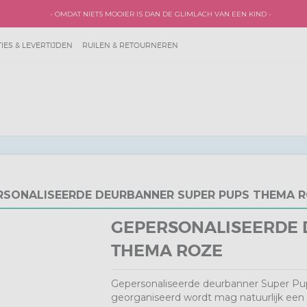
- OMDAT NIETS MOOIER IS DAN DE GLIMLACH VAN EEN KIND -
ES & LEVERTIJDEN
RUILEN & RETOURNEREN
RSONALISEERDE DEURBANNER SUPER PUPS THEMA 
GEPERSONALISEERDE 
THEMA ROZE
Gepersonaliseerde deurbanner Super Pups
georganiseerd wordt mag natuurlijk een