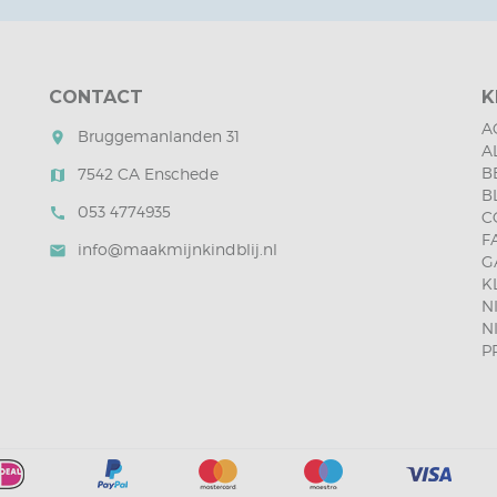
CONTACT
K
A
Bruggemanlanden 31
room
A
B
7542 CA Enschede
map
B
053 4774935
call
C
F
info@maakmijnkindblij.nl
mail
G
K
N
N
P