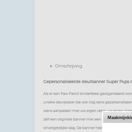
Omschrijving
Gepersonaliseerde deurbanner Super Pups r
Als er een Paw Patrol kinderfeest georganiseerd wo
unieke deurposter die ook nog eens gepersonaliseer
wens aanpassen met uw eigen tekst, uw eigen plaatj
Maakmijnkin
zelf een originele banner met een persoonlijke tint 
onvergetelijke dag. De banner heeft een breedte v