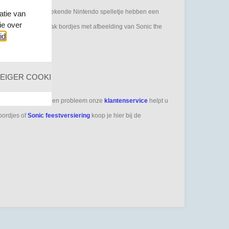
e figuren uit het bekende Nintendo spelletje hebben een
atie van
ie over
lagroomtaart, de gebak bordjes met afbeelding van Sonic the
id
.
EIGER COOKIES
aan de late kant, geen probleem onze
klantenservice
helpt u
bordjes of
Sonic feestversiering
koop je hier bij de