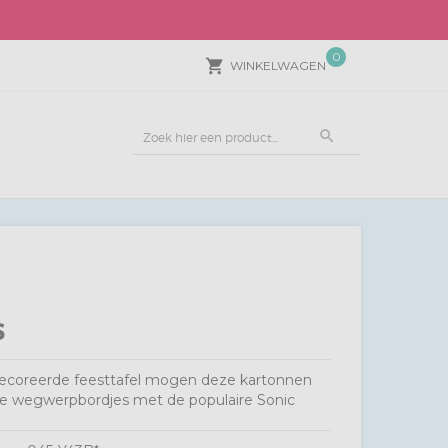
0
local_grocery_store
WINKELWAGEN
search
S
decoreerde feesttafel mogen deze kartonnen
ze wegwerpbordjes met de populaire Sonic