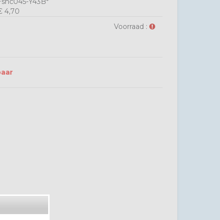
snc045-Y43B*
 4,70
Voorraad :
baar