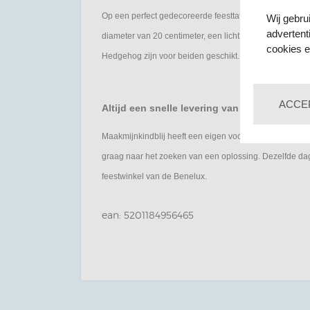
Op een perfect gedecoreerde feesttafel mogen deze ka
Wij gebru
advertent
diameter van 20 centimeter, een licht opstaande rand en
cookies e
Hedgehog zijn voor beiden geschikt.
ACCE
Altijd een snelle levering van de Sonic fees
Maakmijnkindblij heeft een eigen voorraadbeheer en ka
graag naar het zoeken van een oplossing. Dezelfde dag
feestwinkel van de Benelux.
ean: 5201184956465