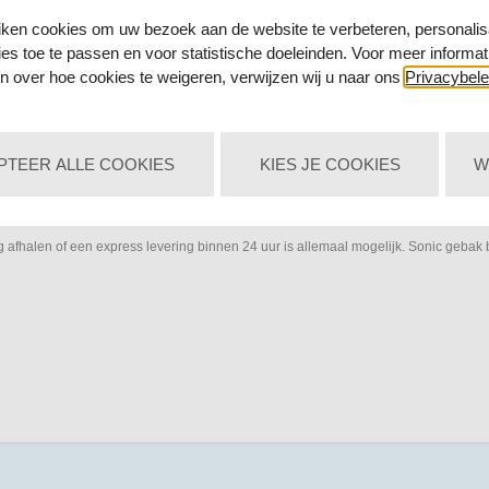
rtonnen Sonic gebak bordjes niet ontbreken. Deze wegwerpbordjes met de populair
iken cookies om uw bezoek aan de website te verbeteren, personalis
ies toe te passen en voor statistische doeleinden. Voor meer informat
 zijn verpakt per 8 stuks. Of het nu een tompouche is of een overheerlijk stukje s
n over hoe cookies te weigeren, verwijzen wij u naar ons
Privacybele
PTEER ALLE COOKIES
KIES JE COOKIES
W
tartikelen voor het Thema feest
n u op deze manier dan ook verzekeren dat de levering super snel is. Dus bent u 
 afhalen of een express levering binnen 24 uur is allemaal mogelijk. Sonic gebak 