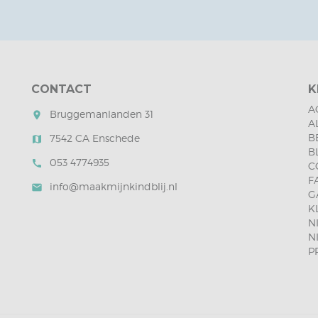
CONTACT
K
A
Bruggemanlanden 31
room
A
B
7542 CA Enschede
map
B
053 4774935
call
C
F
info@maakmijnkindblij.nl
mail
G
K
N
N
P