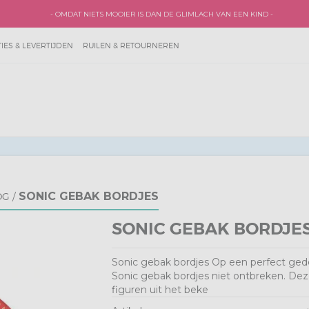
- OMDAT NIETS MOOIER IS DAN DE GLIMLACH VAN EEN KIND -
ES & LEVERTIJDEN
RUILEN & RETOURNEREN
SONIC GEBAK BORDJES
OG
/
SONIC GEBAK BORDJE
Sonic gebak bordjes Op een perfect ge
Sonic gebak bordjes niet ontbreken. De
figuren uit het beke