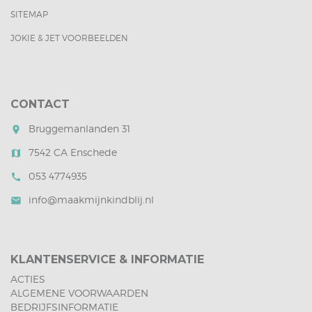
SITEMAP
JOKIE & JET VOORBEELDEN
CONTACT
Bruggemanlanden 31
room
7542 CA Enschede
map
053 4774935
call
info@maakmijnkindblij.nl
mail
KLANTENSERVICE & INFORMATIE
ACTIES
ALGEMENE VOORWAARDEN
BEDRIJFSINFORMATIE