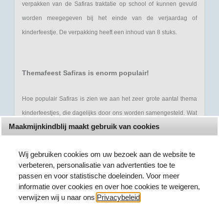
verpakken van de Safiras traktatie op school of kunnen gevuld
worden meegegeven bij het einde van de verjaardag of
kinderfeestje. De verpakking heeft een inhoud van 8 stuks.
Themafeest Safiras is enorm populair!
Hoe populair Safiras is zien we aan het zeer grote aantal thema
kinderfeestjes, die dagelijks door ons worden samengesteld. Wat
Maakmijnkindblij maakt gebruik van cookies
is er nou mooier dan een blij kind dat trots aan de familie en op
school vertelt hoe geweldig zijn of haar verjaardagsfeestje met
Wij gebruiken cookies om uw bezoek aan de website te
zijn beste vriendjes wel niet is geweest? Wilt u ook deze ervaring
verbeteren, personalisatie van advertenties toe te
meemaken bestel dan eenvoudig een compleet Safiras
passen en voor statistische doeleinden. Voor meer
feestpakket via onze online winkel. Wij hebben het complete
informatie over cookies en over hoe cookies te weigeren,
verwijzen wij u naar ons
Privacybeleid
.
assortiment aan Safiras feestartikelen, versiering en accessoires
op voorraad. Safiras uitdeelzakjes koop je voordelig hier in de