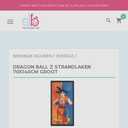
- OMDAT NIETS MOOIER IS DAN DE GLIMLACH VAN EEN KIND -
0
search
local_grocery_store
TOGGLE
NAVIGATION
BEKENDE FIGUREN
/
OVERIGE
/
DRAGON BALL Z STRANDLAKEN
70X140CM GROOT