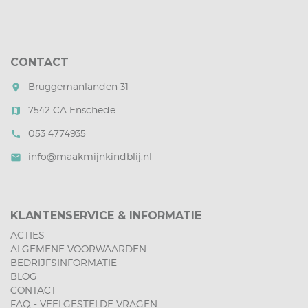
CONTACT
Bruggemanlanden 31
room
7542 CA Enschede
map
053 4774935
call
info@maakmijnkindblij.nl
mail
KLANTENSERVICE & INFORMATIE
ACTIES
ALGEMENE VOORWAARDEN
BEDRIJFSINFORMATIE
BLOG
CONTACT
FAQ - VEELGESTELDE VRAGEN