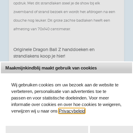
opdruk. Met dit strandlaken steel je de show bij elk
zwemband of strand bezoek en wordt het afdrogen na een
douche nog leuker. Dit grote zachte badlaken heeft een
afmeting van 70x140 centimeter.
Originele Dragon Ball Z handdoeken en
strandlakens koop je hier!
Maakmijnkindblij maakt gebruik van cookies
Maakmijnkindblij heeft altijd een ruim assortiment aan
Dragon Ball Z badlakens, handdoeken en badponcho's.
Wij gebruiken cookies om uw bezoek aan de website te
Exclusieve dessins, fraaie ontwerpen en de leukste prints van
verbeteren, personalisatie van advertenties toe te
jouw helden uit de bekende en populaire anime tekenfilm
passen en voor statistische doeleinden. Voor meer
serie. Voor elk wat wils en als wij het niet hebben wie dan wel?
informatie over cookies en over hoe cookies te weigeren,
verwijzen wij u naar ons
Privacybeleid
.
Een Dragon Ball Z badlaken of strandlaken met prachtige
opdrukken bestelt u voordelig hier!